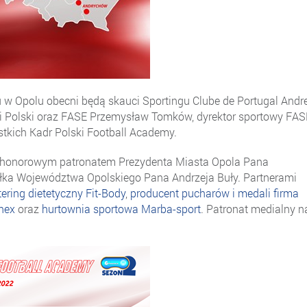
w Opolu obecni będą skauci Sportingu Clube de Portugal Andr
cji Polski oraz FASE Przemysław Tomków, dyrektor sportowy FAS
tkich Kadr Polski Football Academy.
tał honorowym patronatem Prezydenta Miasta Opola Pana
łka Województwa Opolskiego Pana Andrzeja Buły. Partnerami
tering dietetyczny Fit-Body
,
producent pucharów i medali firma
nex
oraz
hurtownia sportowa Marba-sport
. Patronat medialny n