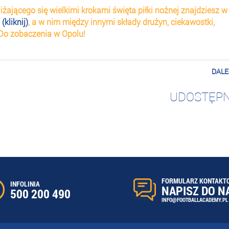
iżającego się wielkimi krokami święta piłki nożnej znajdziesz w
liknij)
, a w nim między innymi składy drużyn, ciekawostki,
. Do zobaczenia w Opolu!
DALE
UDOSTĘPN
FORMULARZ KONTAKT
INFOLINIA
NAPISZ DO N
500 200 490
INFO@FOOTBALLACADEMY.PL