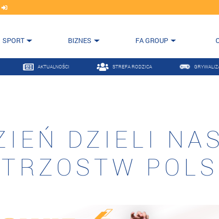
j
SPORT
BIZNES
FA GROUP
AKTUALNOŚCI
STREFA RODZICA
GRYWALIZ
IEŃ DZIELI NAS
STRZOSTW POLS