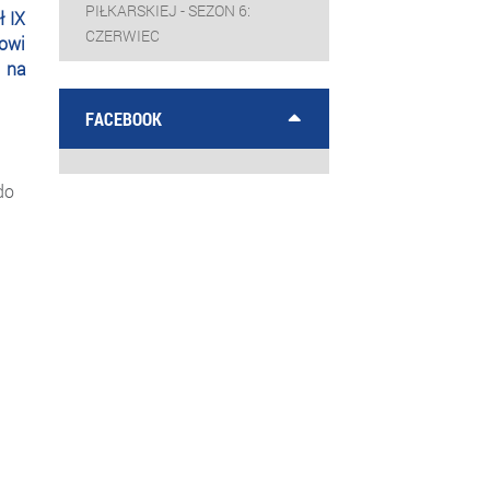
PIŁKARSKIEJ - SEZON 6:
ł IX
CZERWIEC
owi
 na
FACEBOOK
do