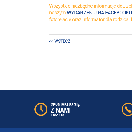
Wszystkie niezbędne informacje dot. zbl
naszym
WYDARZENIU NA FACEBOOKU (k
fotorelacje oraz informator dla rodzica
<< WSTECZ
SKONTAKTUJ SIĘ
Z NAMI
8:00-15:00