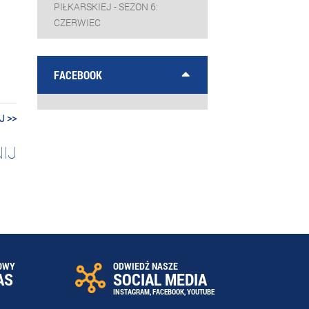
PIŁKARSKIEJ - SEZON 6:
CZERWIEC
FACEBOOK
J >>
IJ
OWY
ODWIEDŹ NASZE
AS
SOCIAL MEDIA
INSTAGRAM
,
FACEBOOK
,
YOUTUBE