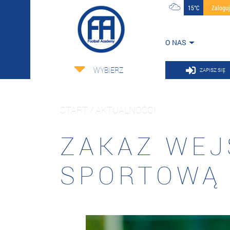
15°C
Zalogu
O NAS
WYBIERZ
ZAPISZ SIĘ
START / AKTUALNOŚCI
ZAKAZ WEJ
SPORTOWĄ