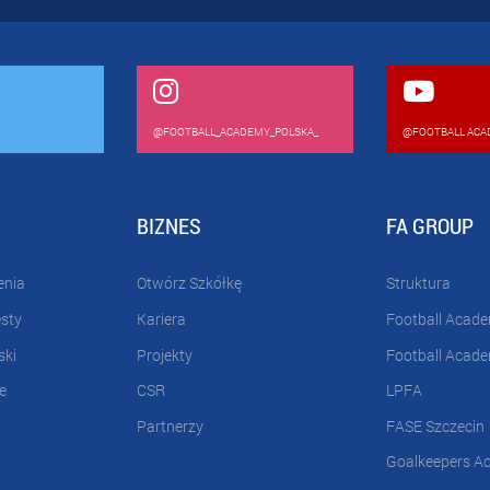
@FOOTBALL_ACADEMY_POLSKA_
@FOOTBALL ACA
BIZNES
FA GROUP
enia
Otwórz Szkółkę
Struktura
esty
Kariera
Football Acad
ski
Projekty
Football Acad
e
CSR
LPFA
Partnerzy
FASE Szczecin
Goalkeepers A