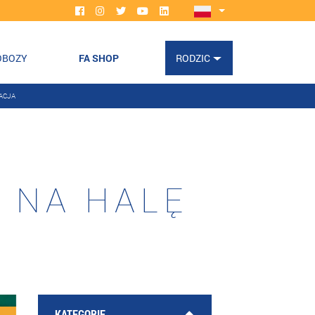
OBOZY
FA SHOP
RODZIC
ACJA
 NA HALĘ
KATEGORIE