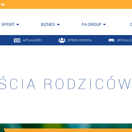
j
SPORT
BIZNES
FA GROUP
AKTUALNOŚCI
STREFA RODZICA
GRYWALIZ
ŚCIA RODZICÓW