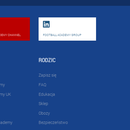
DEMY CHANNEL
FOOTBALL ACADEMY GROUP
RODZIC
Zapisz się
emy
FAQ
emy UK
Edukacja
Sklep
Obozy
cademy
Bezpieczeństwo