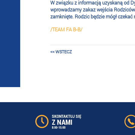
W związku z informacją uzyskaną od Dyr
wprowadzamy zakaz wejścia Rodziców n
zamknięte. Rodzic będzie mógł czekać n
/TEAM FA B-B/
<< WSTECZ
SKONTAKTUJ SIĘ
Z NAMI
8:00-15:00