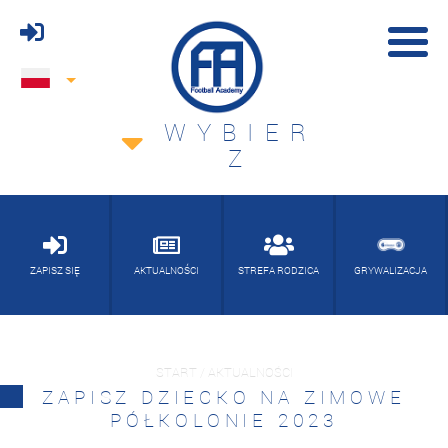
WYBIER
Z
ZAPISZ SIĘ
AKTUALNOŚCI
STREFA RODZICA
GRYWALIZACJA
START / AKTUALNOŚCI
ZAPISZ DZIECKO NA ZIMOWE
PÓŁKOLONIE 2023