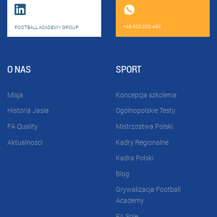
+48 500 200 490
FOOTBALL ACADEMY GROUP
O NAS
SPORT
Misja
Koncepcja szkolenia
Historia Jasia
Ogólnopolskie Testy
FA Quality
Mistrzostwa Polski
Aktualności
Kadry Regionalne
Kadra Polski
Blog
Grywalizacja Football
Academy
FA Sole