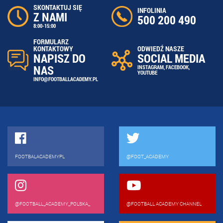
SKONTAKTUJ SIĘ
INFOLINIA
Z NAMI
500 200 490
8:00-15:00
FORMULARZ
ODWIEDŹ NASZE
KONTAKTOWY
SOCIAL MEDIA
NAPISZ DO
NAS
INSTAGRAM
,
FACEBOOK
,
YOUTUBE
INFO@FOOTBALLACADEMY.PL
FOOTBALACADEMYPL
@FOOT_ACADEMY
@FOOTBALL_ACADEMY_POLSKA_
@FOOTBALL ACADEMY CHANNEL