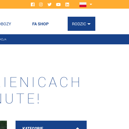
OBOZY
FA SHOP
RODZIC
ACJA
ZIENICACH
NUTE!
KATEGORIE