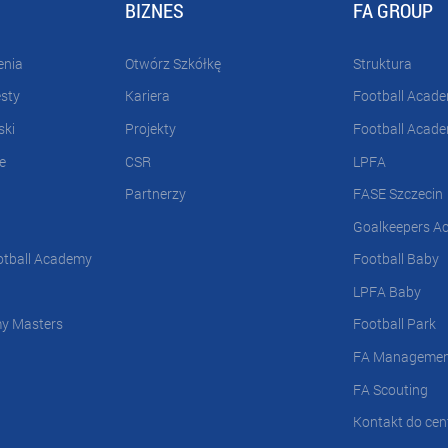
BIZNES
FA GROUP
enia
Otwórz Szkółkę
Struktura
esty
Kariera
Football Acad
ski
Projekty
Football Acad
e
CSR
LPFA
Partnerzy
FASE Szczecin
Goalkeepers A
otball Academy
Football Baby
LPFA Baby
my Masters
Football Park
FA Manageme
FA Scouting
Kontakt do cent