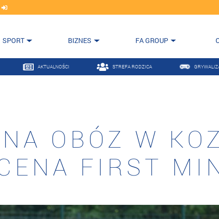
j
SPORT
BIZNES
FA GROUP
AKTUALNOŚCI
STREFA RODZICA
GRYWALIZ
Ę NA OBÓZ W KO
 CENA FIRST MI