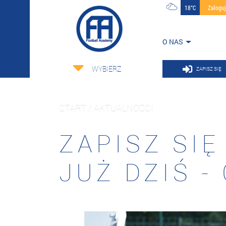
18°C
Zalogu
O NAS
WYBIERZ
ZAPISZ SIĘ
START / AKTUALNOŚCI
ZAPISZ SI
JUŻ DZIŚ -