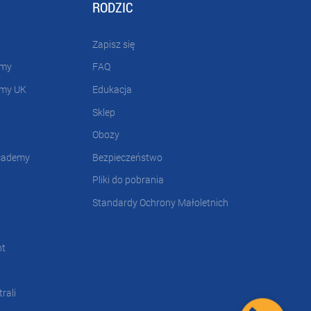
RODZIC
Zapisz się
emy
FAQ
emy UK
Edukacja
Sklep
Obozy
cademy
Bezpieczeństwo
Pliki do pobrania
Standardy Ochrony Małoletnich
nt
rali