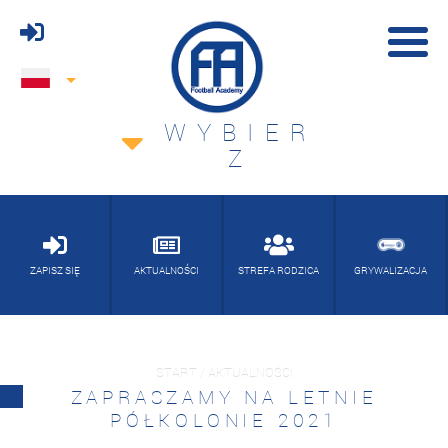
WYBIER
Z
ZAPISZ SIĘ
AKTUALNOŚCI
STREFA RODZICA
GRYWALIZACJA
START / AKTUALNOŚCI
ZAPRASZAMY NA LETNIE
PÓŁKOLONIE 2021