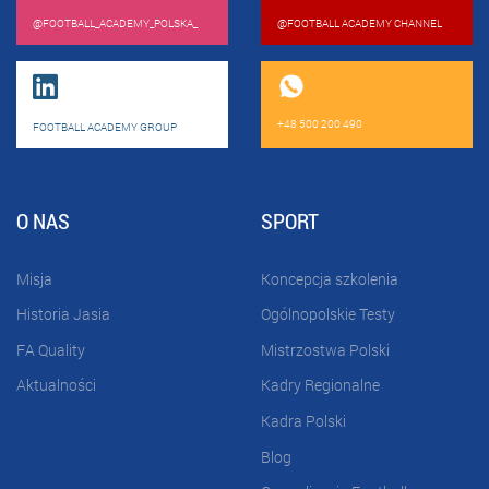
@FOOTBALL_ACADEMY_POLSKA_
@FOOTBALL ACADEMY CHANNEL
+48 500 200 490
FOOTBALL ACADEMY GROUP
O NAS
SPORT
Misja
Koncepcja szkolenia
Historia Jasia
Ogólnopolskie Testy
FA Quality
Mistrzostwa Polski
Aktualności
Kadry Regionalne
Kadra Polski
Blog