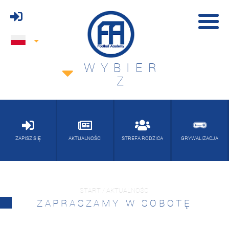
WYBIER
Z
ZAPISZ SIĘ
AKTUALNOŚCI
STREFA RODZICA
GRYWALIZACJA
START / AKTUALNOŚCI
ZAPRASZAMY W SOBOTĘ