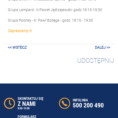
Grupa Lampard - tr.Paweł Jędrzejewski- godz.18:15-19:30
Grupa Rooney - tr. Pawł Bzdęga - godz. 18:15 - 19:30
Zapraszamy !!!
<< WSTECZ
DALEJ >>
UDOSTĘPNIJ
SKONTAKTUJ SIĘ
INFOLINIA
Z NAMI
500 200 490
8:00-15:00
FORMULARZ