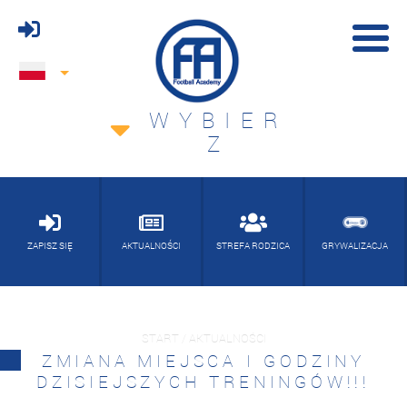
WYBIER
Z
ZAPISZ SIĘ
AKTUALNOŚCI
STREFA RODZICA
GRYWALIZACJA
START / AKTUALNOŚCI
ZMIANA MIEJSCA I GODZINY
DZISIEJSZYCH TRENINGÓW!!!