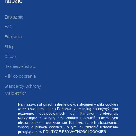
RODZIC
Zapisz się
FAQ
Edukacja
Sklep
Obozy
Bezpieczeństwo
Pliki do pobrania
Standardy Ochrony
Małoletnich
Na naszych stronach internetowych stosujemy pliki cookies
w celu świadczenia na Państwa rzecz usług na najwyższym
FAQ
RODO FA
Regulamin
Kontakt
poziomie, dostosowanych do Państwa preferencji.
Korzystając z witryny bez zmiany ustawień dotyczących
plików cookies, godzicie się Państwo na ich stosowanie.
Deklaracja dostępności
Więcej o plikach cookies i o tym jak zmienić ustawienia
Sprawdź naszą aplikację mobilną FA Group!
przeglądarki w
POLITYCE PRYWATNOŚCI COOKIES