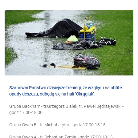
Szanowni Państwo dzisiejsze treningi, ze względu na obfite
opady deszczu, odbędą się na hali "Okrąglak".
Grupa Backham - tr.Grzegorz Białek, tr. Paweł Jędrzejewski -
godz:17:00-18:00
Grupa Owen B - tr. Michał Jędra - godz:17:00-18:15
Grupa Owen A - tr. Sebastian Żymła - godz.17:00-18:15