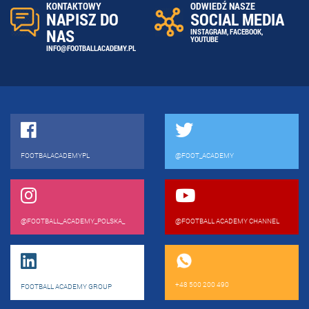
ODWIEDŹ NASZE
KONTAKTOWY
SOCIAL MEDIA
NAPISZ DO
NAS
INSTAGRAM
,
FACEBOOK
,
YOUTUBE
INFO@FOOTBALLACADEMY.PL
FOOTBALACADEMYPL
@FOOT_ACADEMY
@FOOTBALL_ACADEMY_POLSKA_
@FOOTBALL ACADEMY CHANNEL
+48 500 200 490
FOOTBALL ACADEMY GROUP