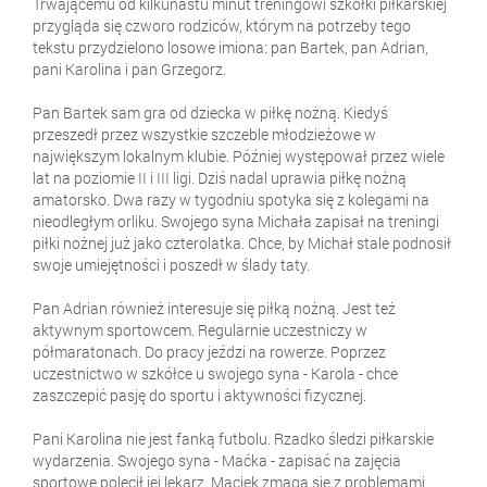
Trwającemu od kilkunastu minut treningowi szkółki piłkarskiej
przygląda się czworo rodziców, którym na potrzeby tego
tekstu przydzielono losowe imiona: pan Bartek, pan Adrian,
pani Karolina i pan Grzegorz.
Pan Bartek sam gra od dziecka w piłkę nożną. Kiedyś
przeszedł przez wszystkie szczeble młodzieżowe w
największym lokalnym klubie. Później występował przez wiele
lat na poziomie II i III ligi. Dziś nadal uprawia piłkę nożną
amatorsko. Dwa razy w tygodniu spotyka się z kolegami na
nieodległym orliku. Swojego syna Michała zapisał na treningi
piłki nożnej już jako czterolatka. Chce, by Michał stale podnosił
swoje umiejętności i poszedł w ślady taty.
Pan Adrian również interesuje się piłką nożną. Jest też
aktywnym sportowcem. Regularnie uczestniczy w
półmaratonach. Do pracy jeździ na rowerze. Poprzez
uczestnictwo w szkółce u swojego syna - Karola - chce
zaszczepić pasję do sportu i aktywności fizycznej.
Pani Karolina nie jest fanką futbolu. Rzadko śledzi piłkarskie
wydarzenia. Swojego syna - Maćka - zapisać na zajęcia
sportowe polecił jej lekarz. Maciek zmaga się z problemami