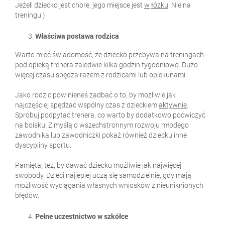
Jeżeli dziecko jest chore, jego miejsce jest
w
łóżku
. Nie na
treningu.)
Właściwa postawa rodzica
Warto mieć świadomość, że dziecko przebywa na treningach
pod opieką trenera zaledwie kilka godzin tygodniowo. Dużo
więcej czasu spędza razem z rodzicami lub opiekunami.
Jako rodzic powinieneś zadbać o to, by możliwie jak
najczęściej spędzać wspólny czas z dzieckiem
aktywnie
.
Spróbuj podpytać trenera, co warto by dodatkowo poćwiczyć
na boisku. Z myślą o wszechstronnym rozwoju młodego
zawodnika lub zawodniczki pokaż również dziecku inne
dyscypliny sportu.
Pamiętaj też, by dawać dziecku możliwie jak najwięcej
swobody. Dzieci najlepiej uczą się samodzielnie, gdy mają
możliwość wyciągania własnych wniosków z nieuniknionych
błędów.
Pełne uczestnictwo w szkółce