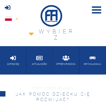
WYBIER
Z
ZAPISZ SIĘ
AKTUALNOŚCI
STREFA RODZICA
GRYWALIZACJA
START / RODZIC / EDUKACJA
JAK POMÓC DZIECKU SIĘ
ROZWIJAĆ?