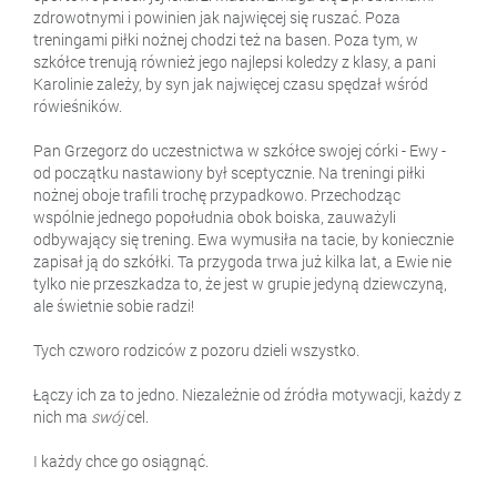
zdrowotnymi i powinien jak najwięcej się ruszać. Poza
treningami piłki nożnej chodzi też na basen. Poza tym, w
szkółce trenują również jego najlepsi koledzy z klasy, a pani
Karolinie zależy, by syn jak najwięcej czasu spędzał wśród
rówieśników.
Pan Grzegorz do uczestnictwa w szkółce swojej córki - Ewy -
od początku nastawiony był sceptycznie. Na treningi piłki
nożnej oboje trafili trochę przypadkowo. Przechodząc
wspólnie jednego popołudnia obok boiska, zauważyli
odbywający się trening. Ewa wymusiła na tacie, by koniecznie
zapisał ją do szkółki. Ta przygoda trwa już kilka lat, a Ewie nie
tylko nie przeszkadza to, że jest w grupie jedyną dziewczyną,
ale świetnie sobie radzi!
Tych czworo rodziców z pozoru dzieli wszystko.
Łączy ich za to jedno. Niezależnie od źródła motywacji, każdy z
nich ma
swój
cel.
I każdy chce go osiągnąć.