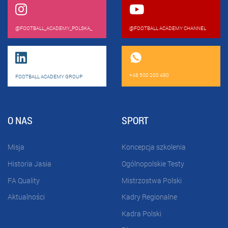
@FOOTBALL_ACADEMY_POLSKA_
@FOOTBALL ACADEMY CHANNEL
+48 500 200 490
FOOTBALL ACADEMY GROUP
O NAS
SPORT
Misja
Koncepcja szkolenia
Historia Jasia
Ogólnopolskie Testy
FA Quality
Mistrzostwa Polski
Aktualności
Kadry Regionalne
Kadra Polski