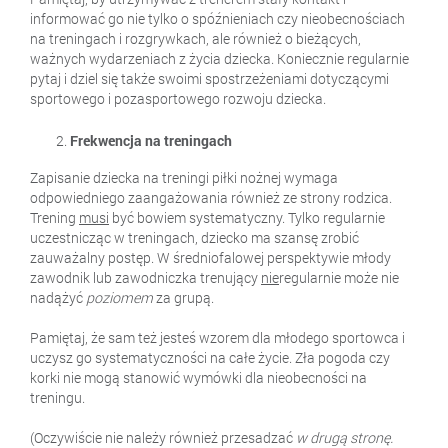
informować go nie tylko o spóźnieniach czy nieobecnościach
na treningach i rozgrywkach, ale również o bieżących,
ważnych wydarzeniach z życia dziecka. Koniecznie regularnie
pytaj i dziel się także swoimi spostrzeżeniami dotyczącymi
sportowego i pozasportowego rozwoju dziecka.
Frekwencja na treningach
Zapisanie dziecka na treningi piłki nożnej wymaga
odpowiedniego zaangażowania również ze strony rodzica.
Trening
musi
być bowiem systematyczny. Tylko regularnie
uczestnicząc w treningach, dziecko ma szansę zrobić
zauważalny postęp. W średniofalowej perspektywie młody
zawodnik lub zawodniczka trenujący
nie
regularnie może nie
nadążyć
poziomem
za grupą.
Pamiętaj, że sam też jesteś wzorem dla młodego sportowca i
uczysz go systematyczności na całe życie. Zła pogoda czy
korki nie mogą stanowić wymówki dla nieobecności na
treningu.
(Oczywiście nie należy również przesadzać
w drugą stronę.