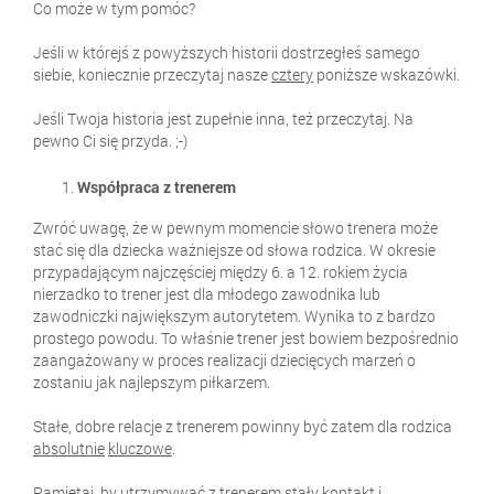
Co może w tym pomóc?
Jeśli w którejś z powyższych historii dostrzegłeś samego
siebie, koniecznie przeczytaj nasze
cztery
poniższe wskazówki.
Jeśli Twoja historia jest zupełnie inna, też przeczytaj. Na
pewno Ci się przyda. ;-)
Współpraca z trenerem
Zwróć uwagę, że w pewnym momencie słowo trenera może
stać się dla dziecka ważniejsze od słowa rodzica. W okresie
przypadającym najczęściej między 6. a 12. rokiem życia
nierzadko to trener jest dla młodego zawodnika lub
zawodniczki największym autorytetem. Wynika to z bardzo
prostego powodu. To właśnie trener jest bowiem bezpośrednio
zaangażowany w proces realizacji dziecięcych marzeń o
zostaniu jak najlepszym piłkarzem.
Stałe, dobre relacje z trenerem powinny być zatem dla rodzica
absolutnie
kluczowe
.
Pamiętaj, by utrzymywać z trenerem stały kontakt i