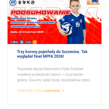
Trzy korony pojechały do Szczecina. Tak
wyglądał finał MPFA 2026!
Trzynasta edycja Mistrzostw Polski Football
Academy przeszła do historii — i to przeszła
głośno. Dwa dni, sześć boisk, dwadzieścia cztery
drużyny, trzy ceremonie mistrzowskie. Opole po
15.06.2026, 15:22
czytaj więcej
raz kolej ...