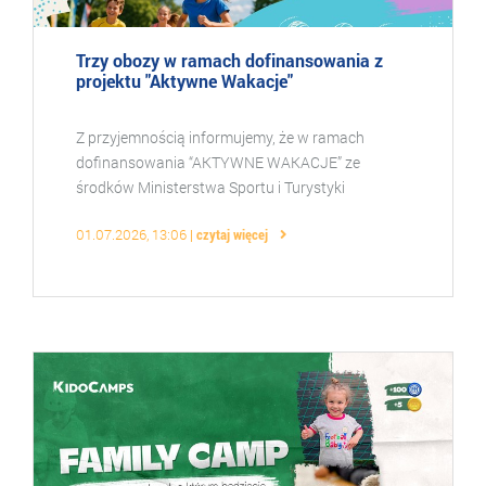
Trzy obozy w ramach dofinansowania z
projektu "Aktywne Wakacje"
Z przyjemnością informujemy, że w ramach
dofinansowania “AKTYWNE WAKACJE” ze
środków Ministerstwa Sportu i Turystyki
realizujemy: - “Obóz Football Academy w
01.07.2026, 13:06
czytaj więcej
Uniejowie - turnus I” w terminie 19. ...