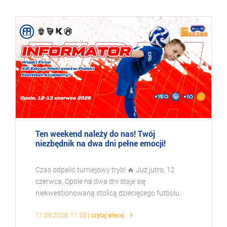
Ten weekend należy do nas! Twój
niezbędnik na dwa dni pełne emocji!
Czas odpalić turniejowy tryb! 🔥 Już jutro, 12
czerwca, Opole na dwa dni staje się
niekwestionowaną stolicą dziecięcego futbolu.
Miesiące przygotowań, tysiące przebiegniętych
11.06.2026, 11:33
czytaj więcej
kilometrów i rosnąc ...