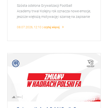
Szósta odsłona Grywalizacji Football
Academy trwa! Kolejny rok oznacza nowe emocje,
jeszcze większą motywację i szansę na zapisanie
swojego nazwiska w historii naszej akademii. To
08.07.2026, 12:10
czytaj więcej
wyjątkowy proj ...