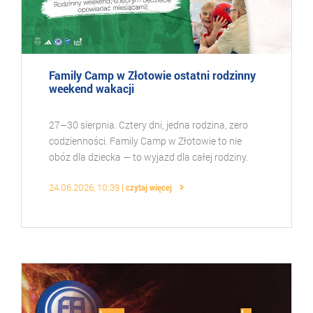
Family Camp w Złotowie ostatni rodzinny
weekend wakacji
27–30 sierpnia. Cztery dni, jedna rodzina, zero
codzienności. Family Camp w Złotowie to nie
obóz dla dziecka — to wyjazd dla całej rodziny.
Sportowe wyzwania dla wszystkich, animacje dla
24.06.2026, 10:39
czytaj więcej
dzieci ...