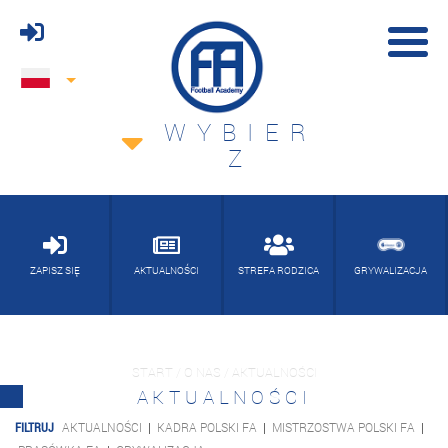
WYBIER
Z
ZAPISZ SIĘ
AKTUALNOŚCI
STREFA RODZICA
GRYWALIZACJA
START / O NAS / AKTUALNOŚCI
AKTUALNOŚCI
FILTRUJ
AKTUALNOŚCI
|
KADRA POLSKI FA
|
MISTRZOSTWA POLSKI FA
|