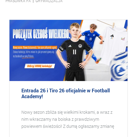
PRASÓWKA FA
|
GRYWALIZACJA
Entrada 26 i Tiro 26 oficjalnie w Football
Academy!
Nowy sezon zbliża się wielkimi krokami, a wraz z
nim wkraczamy na boiska z prawdziwym
powiewem świeżości! Z dumą ogłaszamy zmianę
naszej oficjalnej kolekcji strojów. Nowoczesność,