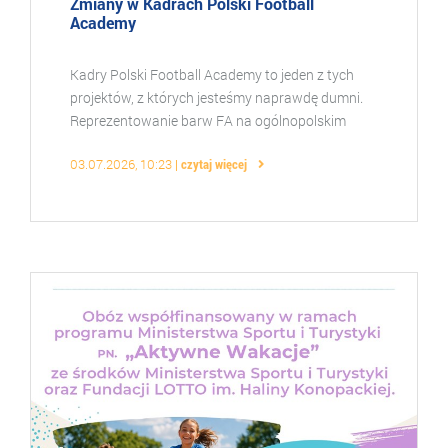
Zmiany w Kadrach Polski Football
Academy
Kadry Polski Football Academy to jeden z tych
projektów, z których jesteśmy naprawdę dumni.
Reprezentowanie barw FA na ogólnopolskim
poziomie to coś wyjątkowego — zarówno dla
03.07.2026, 10:23
czytaj więcej
zawodników, jak i d ...