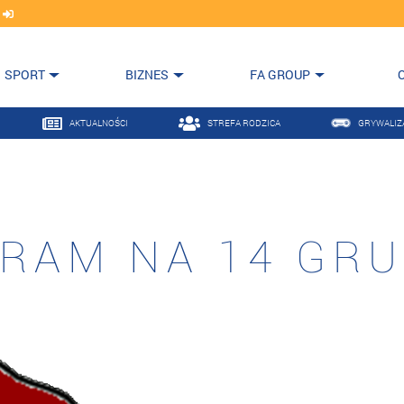
j
SPORT
BIZNES
FA GROUP
AKTUALNOŚCI
STREFA RODZICA
GRYWALIZ
AM NA 14 GRU