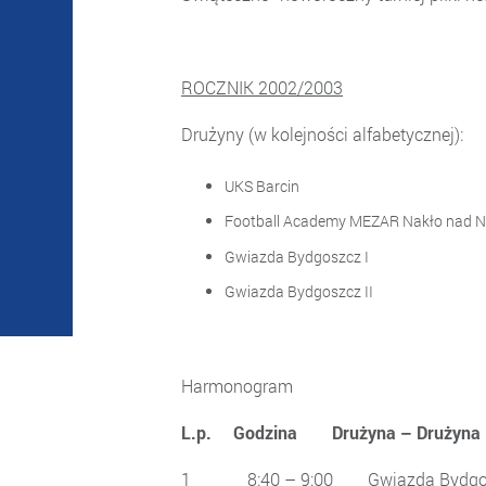
ROCZNIK 2002/2003
Drużyny (w kolejności alfa
UKS Barcin ………
Football Academy MEZAR Nakło na
Gwiazda Bydgoszcz I
Gwiazda Bydgoszcz I
Harmonogram
L.p. Godzina Drużyna –
1 8:40 – 9:00 Gwiazda Bydgos