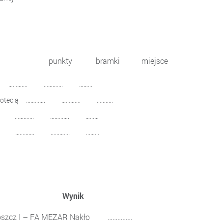
betycznej): punkty bramki miejsce
…. …………. ………
d Notecią …………. …………. …........
 …………. …………. ………
I …………. …………. ………
 Drużyna Wynik
zcz I – FA MEZAR Nakło ……………