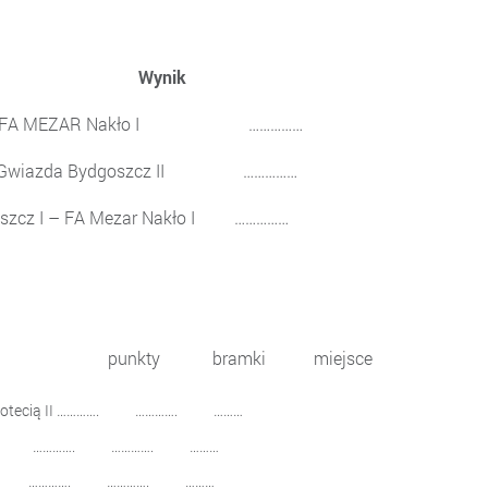
 Drużyna Wynik
 – FA MEZAR Nakło I ……………
– Gwiazda Bydgoszcz II ……………
zcz I – FA Mezar Nakło I ……………
betycznej): punkty bramki miejsce
ad Notecią II …………. …………. ………
 …………. …………. ………
 …………. …………. ………