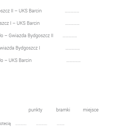
oszcz II – UKS Barcin ……………
ydgoszcz I – UKS Barcin ……………
 – Gwiazda Bydgoszcz II ……………
– Gwiazda Bydgoszcz I ……………
 Nakło – UKS Barcin ……………
betycznej): punkty bramki miejsce
nad Notecią …………. …………. ………