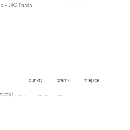
 Nakło – UKS Barcin ……………
betycznej): punkty bramki miejsce
ad Notecią I …………. …………. ………
I …………. …………. ………
…. …………. ………