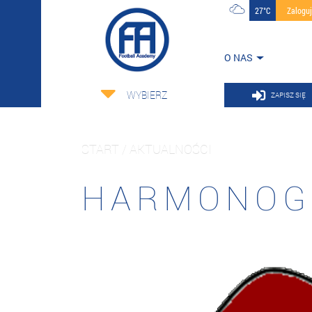
27°C
Zalogu
O NAS
WYBIERZ
ZAPISZ SIĘ
START / AKTUALNOŚCI
HARMONOGR