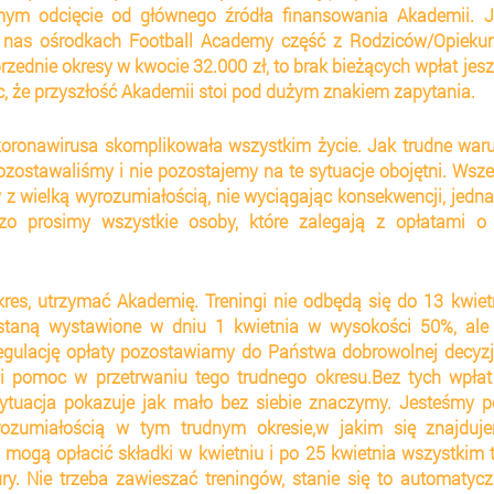
ym odcięcie od głównego źródła finansowania Akademii. Jeś
 nas ośrodkach Football Academy część z Rodziców/Opiekun
zednie okresy w kwocie 32.000 zł, to brak bieżących wpłat jesz
c, że przyszłość Akademii stoi pod dużym znakiem zapytania.
oronawirusa skomplikowała wszystkim życie. Jak trudne waru
ozostawaliśmy i nie pozostajemy na te sytuacje obojętni. Wszel
z wielką wyrozumiałością, nie wyciągając konsekwencji, jedna
o prosimy wszystkie osoby, które zalegają z opłatami o i
okres, utrzymać Akademię. Treningi nie odbędą się do 13 kwietn
ostaną wystawione w dniu 1 kwietnia w wysokości 50%, ale i
egulację opłaty pozostawiamy do Państwa dobrowolnej decyzji
i pomoc w przetrwaniu tego trudnego okresu.Bez tych wpłat
ytuacja pokazuje jak mało bez siebie znaczymy. Jesteśmy pe
ozumiałością w tym trudnym okresie,w jakim się znajdujem
 mogą opłacić składki w kwietniu i po 25 kwietnia wszystkim 
. Nie trzeba zawieszać treningów, stanie się to automatyczn