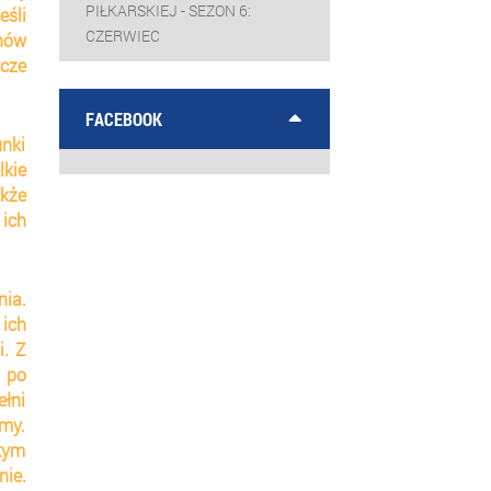
PIŁKARSKIEJ - SEZON 6:
li 
CZERWIEC
ów 
cze 
FACEBOOK
nki 
kie 
kże 
ch 
ia. 
ch 
. Z 
 po 
łni 
y. 
tym 
ie. 