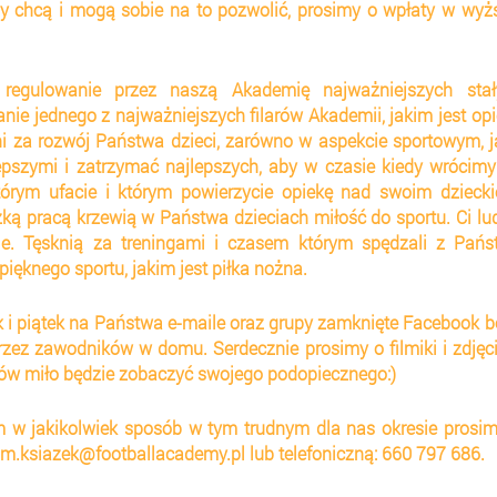
y chcą i mogą sobie na to pozwolić, prosimy o wpłaty w wyżs
regulowanie przez naszą Akademię najważniejszych stały
nie jednego z najważniejszych filarów Akademii, jakim jest opi
ni za rozwój Państwa dzieci, zarówno w aspekcie sportowym, ja
szymi i zatrzymać najlepszych, aby w czasie kiedy wrócimy
tórym ufacie i którym powierzycie opiekę nad swoim dziecki
ą pracą krzewią w Państwa dzieciach miłość do sportu. Ci lud
le. Tęsknią za treningami i czasem którym spędzali z Państ
pięknego sportu, jakim jest piłka nożna.
k i piątek na Państwa e-maile oraz grupy zamknięte Facebook b
ez zawodników w domu. Serdecznie prosimy o filmiki i zdjęci
rów miło będzie zobaczyć swojego podopiecznego:)
 w jakikolwiek sposób w tym trudnym dla nas okresie prosim
 m.ksiazek@footballacademy.pl lub telefoniczną: 660 797 686.