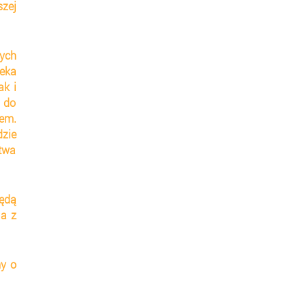
zej 
ch 
eka 
k i 
 do 
em. 
zie 
wa 
ędą 
a z 
y o 