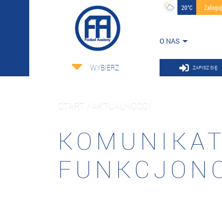
20°C
Zalogu
O NAS
WYBIERZ
ZAPISZ SIĘ
START / AKTUALNOŚCI
KOMUNIKAT
FUNKCJONO