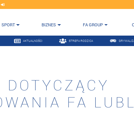
j
SPORT
BIZNES
FA GROUP
AKTUALNOŚCI
STREFA RODZICA
GRYWALIZ
 DOTYCZĄCY
WANIA FA LUB