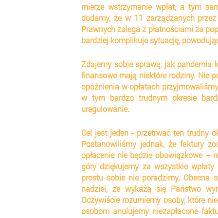
mierze wstrzymanie wpłat, a tym sam
dodamy, że w 11 zarządzanych przez
Prawnych zalega z płatnościami za popr
bardziej komplikuje sytuację, powodują
Zdajemy sobie sprawę, jak pandemia k
finansowe mają niektóre rodziny. Nie p
opóźnienia w opłatach przyjmowaliśmy 
w tym bardzo trudnym okresie bardz
uregulowanie.
Cel jest jeden - przetrwać ten trudny 
Postanowiliśmy jednak, że faktury z
opłacenie nie będzie obowiązkowe – r
góry dziękujemy za wszystkie wpłaty 
prostu sobie nie poradzimy. Obecna s
nadziei, ze wykażą się Państwo wyr
Oczywiście rozumiemy osoby, które nie
osobom anulujemy niezapłacone faktury