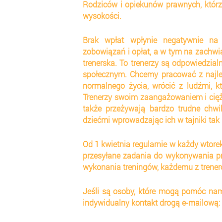
Rodziców i opiekunów prawnych, którz
wysokości.
Brak wpłat wpłynie negatywnie na 
zobowiązań i opłat, a w tym na zachwia
trenerska. To trenerzy są odpowiedzial
społecznym. Chcemy pracować z najlep
normalnego życia, wrócić z ludźmi, k
Trenerzy swoim zaangażowaniem i ciężk
także przeżywają bardzo trudne chwi
dziećmi wprowadzając ich w tajniki tak 
Od 1 kwietnia regularnie w każdy wtore
przesyłane zadania do wykonywania prz
wykonania treningów, każdemu z trene
Jeśli są osoby, które mogą pomóc nam
indywidualny kontakt drogą e-mailową: