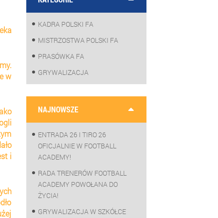
KADRA POLSKI FA
eka 
MISTRZOSTWA POLSKI FA
PRASÓWKA FA
my. 
GRYWALIZACJA
e w 
NAJNOWSZE
ako 
gli 
zym 
ENTRADA 26 I TIRO 26
ało 
OFICJALNIE W FOOTBALL
t i 
ACADEMY!
RADA TRENERÓW FOOTBALL
ACADEMY POWOŁANA DO
ch 
ŻYCIA!
dło 
GRYWALIZACJA W SZKÓŁCE
żej 