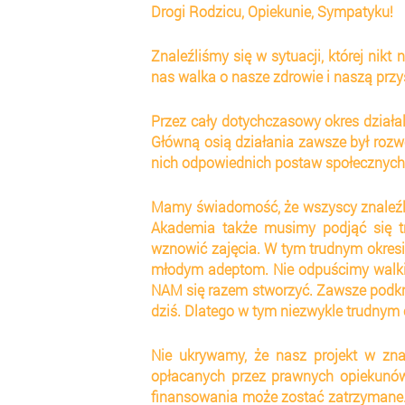
Drogi Rodzicu, Opiekunie, Sympatyku!
Znaleźliśmy się w sytuacji, której nikt 
nas walka o nasze zdrowie i naszą przy
Przez cały dotychczasowy okres działal
Główną osią działania zawsze był rozwó
nich odpowiednich postaw społecznych
Mamy świadomość, że wszyscy znaleźli s
Akademia także musimy podjąć się tru
wznowić zajęcia. W tym trudnym okres
młodym adeptom. Nie odpuścimy walki o
NAM się razem stworzyć. Zawsze podkreś
dziś. Dlatego w tym niezwykle trudnym
Nie ukrywamy, że nasz projekt w zn
opłacanych przez prawnych opiekunów 
finansowania może zostać zatrzymane.