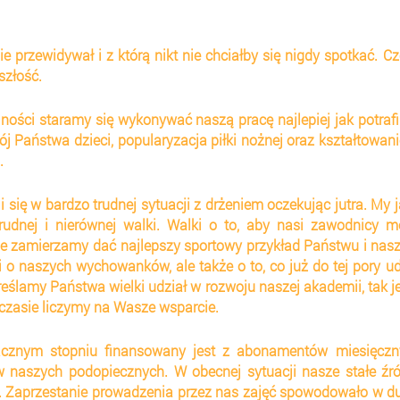
nie przewidywał i z którą nikt nie chciałby się nigdy spotkać. Cz
szłość.
ności staramy się wykonywać naszą pracę najlepiej jak potrafi
j Państwa dzieci, popularyzacja piłki nożnej oraz kształtowani
.
ię w bardzo trudnej sytuacji z drżeniem oczekując jutra. My j
dnej i nierównej walki. Walki o to, aby nasi zawodnicy mo
ie zamierzamy dać najlepszy sportowy przykład Państwu i nas
 naszych wychowanków, ale także o to, co już do tej pory ud
lamy Państwa wielki udział w rozwoju naszej akademii, tak jes
 czasie liczymy na Wasze wsparcie.
acznym stopniu finansowany jest z abonamentów miesięczny
naszych podopiecznych. W obecnej sytuacji nasze stałe źró
 Zaprzestanie prowadzenia przez nas zajęć spowodowało w du