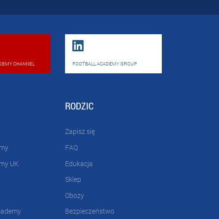
DEMY CHANNEL
FOOTBALL ACADEMY GROUP
RODZIC
Zapisz się
emy
FAQ
emy UK
Edukacja
Sklep
Obozy
cademy
Bezpieczeństwo