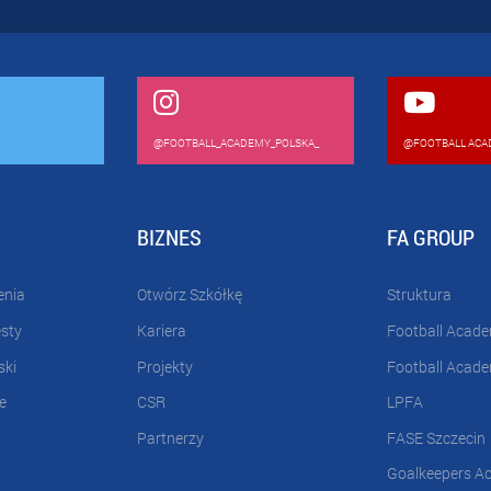
@FOOTBALL_ACADEMY_POLSKA_
@FOOTBALL ACA
BIZNES
FA GROUP
enia
Otwórz Szkółkę
Struktura
esty
Kariera
Football Acad
ski
Projekty
Football Acad
e
CSR
LPFA
Partnerzy
FASE Szczecin
Goalkeepers A