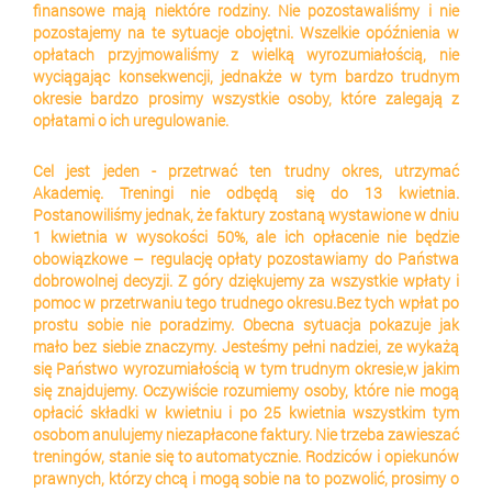
finansowe mają niektóre rodziny. Nie pozostawaliśmy i nie 
pozostajemy na te sytuacje obojętni. Wszelkie opóźnienia w 
opłatach przyjmowaliśmy z wielką wyrozumiałością, nie 
wyciągając konsekwencji, jednakże w tym bardzo trudnym 
okresie bardzo prosimy wszystkie osoby, które zalegają z 
opłatami o ich uregulowanie.
Cel jest jeden - przetrwać ten trudny okres, utrzymać 
Akademię. Treningi nie odbędą się do 13 kwietnia. 
Postanowiliśmy jednak, że faktury zostaną wystawione w dniu 
1 kwietnia w wysokości 50%, ale ich opłacenie nie będzie 
obowiązkowe – regulację opłaty pozostawiamy do Państwa 
dobrowolnej decyzji. Z góry dziękujemy za wszystkie wpłaty i 
pomoc w przetrwaniu tego trudnego okresu.Bez tych wpłat po 
prostu sobie nie poradzimy. Obecna sytuacja pokazuje jak 
mało bez siebie znaczymy. Jesteśmy pełni nadziei, ze wykażą 
się Państwo wyrozumiałością w tym trudnym okresie,w jakim 
się znajdujemy. Oczywiście rozumiemy osoby, które nie mogą 
opłacić składki w kwietniu i po 25 kwietnia wszystkim tym 
osobom anulujemy niezapłacone faktury. Nie trzeba zawieszać 
treningów, stanie się to automatycznie. Rodziców i opiekunów 
prawnych, którzy chcą i mogą sobie na to pozwolić, prosimy o 