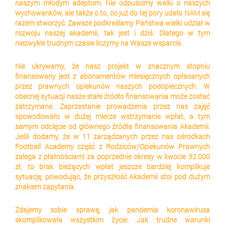
naszym młodym adeptom. Nie odpuścimy walki o naszych 
wychowanków, ale także o to, co już do tej pory udało NAM się 
razem stworzyć. Zawsze podkreślamy Państwa wielki udział w 
rozwoju naszej akademii, tak jest i dziś. Dlatego w tym 
niezwykle trudnym czasie liczymy na Wasze wsparcie.
Nie ukrywamy, że nasz projekt w znacznym stopniu 
finansowany jest z abonamentów miesięcznych opłacanych 
przez prawnych opiekunów naszych podopiecznych. W 
obecnej sytuacji nasze stałe źródło finansowania może zostać 
zatrzymane. Zaprzestanie prowadzenia przez nas zajęć 
spowodowało w dużej mierze wstrzymanie wpłat, a tym 
samym odcięcie od głównego źródła finansowania Akademii. 
Jeśli dodamy, że w 11 zarządzanych przez nas ośrodkach 
Football Academy część z Rodziców/Opiekunów Prawnych 
zalega z płatnościami za poprzednie okresy w kwocie 32.000 
zł, to brak bieżących wpłat jeszcze bardziej komplikuje 
sytuację, powodując, że przyszłość Akademii stoi pod dużym 
znakiem zapytania.
Zdajemy sobie sprawę, jak pandemia koronawirusa 
skomplikowała wszystkim życie. Jak trudne warunki 