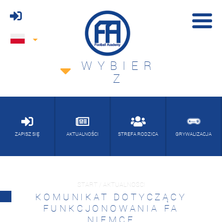
WYBIER
Z
ZAPISZ SIĘ
AKTUALNOŚCI
STREFA RODZICA
GRYWALIZACJA
START / AKTUALNOŚCI
KOMUNIKAT DOTYCZĄCY
FUNKCJONOWANIA FA
NIEMCE