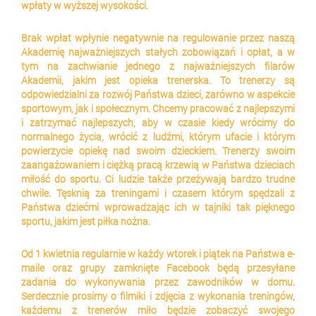
wpłaty w wyższej wysokości.
Brak wpłat wpłynie negatywnie na regulowanie przez naszą 
Akademię najważniejszych stałych zobowiązań i opłat, a w 
tym na zachwianie jednego z najważniejszych filarów 
Akademii, jakim jest opieka trenerska. To trenerzy są 
odpowiedzialni za rozwój Państwa dzieci, zarówno w aspekcie 
sportowym, jak i społecznym. Chcemy pracować z najlepszymi 
i zatrzymać najlepszych, aby w czasie kiedy wrócimy do 
normalnego życia, wrócić z ludźmi, którym ufacie i którym 
powierzycie opiekę nad swoim dzieckiem. Trenerzy swoim 
zaangażowaniem i ciężką pracą krzewią w Państwa dzieciach 
miłość do sportu. Ci ludzie także przeżywają bardzo trudne 
chwile. Tęsknią za treningami i czasem którym spędzali z 
Państwa dziećmi wprowadzając ich w tajniki tak pięknego 
sportu, jakim jest piłka nożna.
Od 1 kwietnia regularnie w każdy wtorek i piątek na Państwa e-
maile oraz grupy zamknięte Facebook będą przesyłane 
zadania do wykonywania przez zawodników w domu. 
Serdecznie prosimy o filmiki i zdjęcia z wykonania treningów, 
każdemu z trenerów miło będzie zobaczyć swojego 