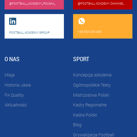
@FOOTBALL_ACADEMY_POLSKA_
@FOOTBALL ACADEMY CHANNEL
+48 500 200 490
FOOTBALL ACADEMY GROUP
O NAS
SPORT
Misja
Koncepcja szkolenia
Historia Jasia
Ogólnopolskie Testy
FA Quality
Mistrzostwa Polski
Aktualności
Kadry Regionalne
Kadra Polski
Blog
Grywalizacja Football