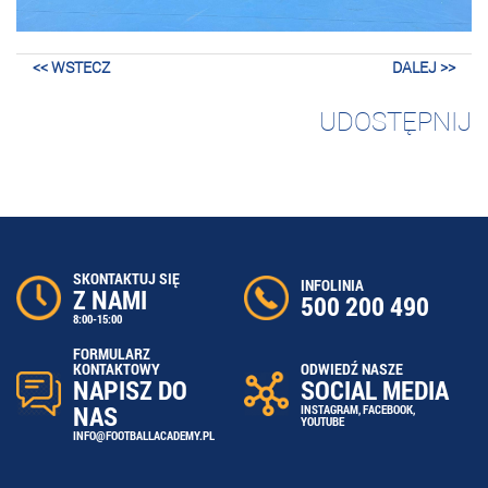
<< WSTECZ
DALEJ >>
UDOSTĘPNIJ
SKONTAKTUJ SIĘ
INFOLINIA
Z NAMI
500 200 490
8:00-15:00
FORMULARZ
ODWIEDŹ NASZE
KONTAKTOWY
SOCIAL MEDIA
NAPISZ DO
NAS
INSTAGRAM
,
FACEBOOK
,
YOUTUBE
INFO@FOOTBALLACADEMY.PL