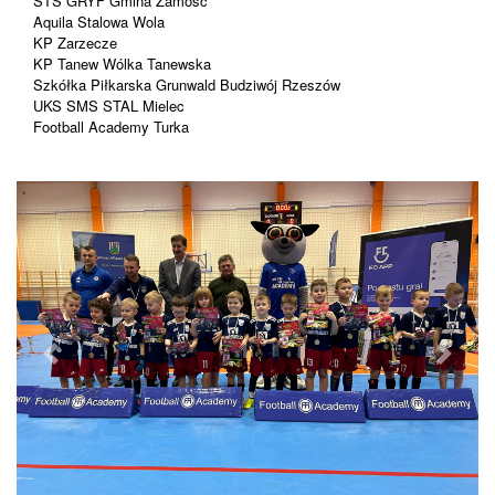
STS GRYF Gmina Zamość
Aquila Stalowa Wola
KP Zarzecze
KP Tanew Wólka Tanewska
Szkółka Piłkarska Grunwald Budziwój Rzeszów
UKS SMS STAL Mielec
Football Academy Turka
wstecz
dalej