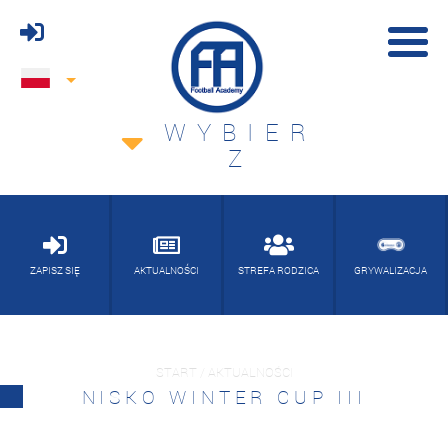
WYBIER
Z
ZAPISZ SIĘ
AKTUALNOŚCI
STREFA RODZICA
GRYWALIZACJA
START / AKTUALNOŚCI
NISKO WINTER CUP III