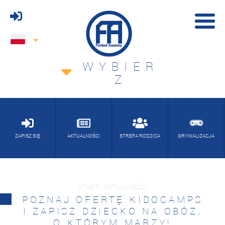
WYBIER
Z
ZAPISZ SIĘ
AKTUALNOŚCI
STREFA RODZICA
GRYWALIZACJA
START / AKTUALNOŚCI
POZNAJ OFERTĘ KIDOCAMPS
I ZAPISZ DZIECKO NA OBÓZ,
O KTÓRYM MARZY!