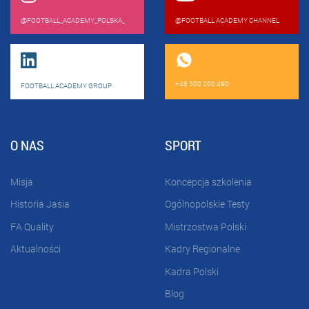
@FOOTBALL_ACADEMY_POLSKA_
@FOOTBALL ACADEMY CHANNEL
+48 500 200 490
FOOTBALL ACADEMY GROUP
O NAS
SPORT
Misja
Koncepcja szkolenia
Historia Jasia
Ogólnopolskie Testy
FA Quality
Mistrzostwa Polski
Aktualności
Kadry Regionalne
Kadra Polski
Blog