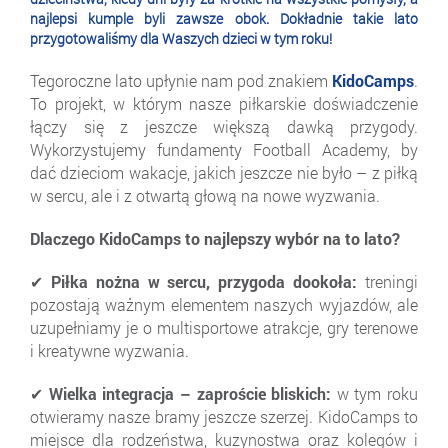
najlepsi kumple byli zawsze obok. Dokładnie takie lato
przygotowaliśmy dla Waszych dzieci w tym roku!
Tegoroczne lato upłynie nam pod znakiem
KidoCamps
.
To projekt, w którym nasze piłkarskie doświadczenie
łączy się z jeszcze większą dawką przygody.
Wykorzystujemy fundamenty Football Academy, by
dać dzieciom wakacje, jakich jeszcze nie było – z piłką
w sercu, ale i z otwartą głową na nowe wyzwania.
Dlaczego KidoCamps to najlepszy wybór na to lato?
✔ Piłka nożna w sercu, przygoda dookoła:
treningi
pozostają ważnym elementem naszych wyjazdów, ale
uzupełniamy je o multisportowe atrakcje, gry terenowe
i kreatywne wyzwania.
✔ Wielka integracja – zaproście bliskich:
w tym roku
otwieramy nasze bramy jeszcze szerzej. KidoCamps to
miejsce dla rodzeństwa, kuzynostwa oraz kolegów i