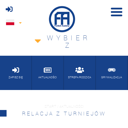
WYBIER
Z
ZAPISZ SIĘ
AKTUALNOŚCI
STREFA RODZICA
GRYWALIZACJA
START / AKTUALNOŚCI
RELACJA Z TURNIEJÓW