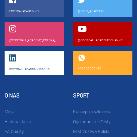
FOOTBALACADEMYPL
@FOOT_ACADEMY
@FOOTBALL_ACADEMY_POLSKA_
@FOOTBALL ACADEMY CHANNEL
+48 500 200 490
FOOTBALL ACADEMY GROUP
O NAS
SPORT
Misja
Koncepcja szkolenia
Historia Jasia
Ogólnopolskie Testy
FA Quality
Mistrzostwa Polski