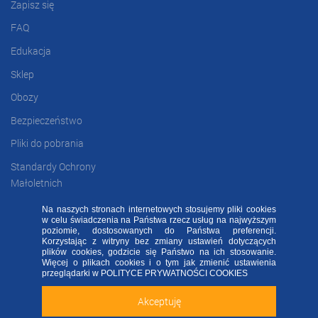
Zapisz się
FAQ
Edukacja
Sklep
Obozy
Bezpieczeństwo
Pliki do pobrania
Standardy Ochrony
Małoletnich
Na naszych stronach internetowych stosujemy pliki cookies
w celu świadczenia na Państwa rzecz usług na najwyższym
FAQ
RODO FA
Regulamin
Kontakt
poziomie, dostosowanych do Państwa preferencji.
Korzystając z witryny bez zmiany ustawień dotyczących
plików cookies, godzicie się Państwo na ich stosowanie.
Deklaracja dostępności
Więcej o plikach cookies i o tym jak zmienić ustawienia
Sprawdź naszą aplikację mobilną FA Group!
przeglądarki w
POLITYCE PRYWATNOŚCI COOKIES
2020 ©
FOOTBALL ACADEMY
| ul. Kowalska 2, 45-588 Opole
Akceptuję
Zainstaluj
Nie teraz
ALL RIGHTS RESERVED - WSZELKIE PRAWA ZASTRZEŻONE