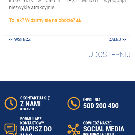
które dziś w ofercie FIRST MINUTE wyglądają
niezwykle atrakcyjnie.
To jak? Widzimy się na obozie? 🌅
<< WSTECZ
DALEJ >>
UDOSTĘPNIJ
SKONTAKTUJ SIĘ
INFOLINIA
Z NAMI
500 200 490
8:00-15:00
FORMULARZ
ODWIEDŹ NASZE
KONTAKTOWY
SOCIAL MEDIA
NAPISZ DO
INSTAGRAM
,
FACEBOOK
,