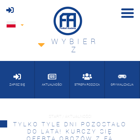
WYBIER
Z
ZAPISZ SIĘ
AKTUALNOŚCI
STREFA RODZICA
GRYWALIZACJA
START / AKTUALNOŚCI
TYLKO TYLE DNI POZOSTAŁO
DO LATA! KURCZY SIĘ
OFERTA OBOZÓW Z FA