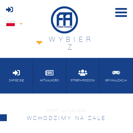
WYBIER
Z
ZAPISZ SIĘ
AKTUALNOŚCI
STREFA RODZICA
GRYWALIZACJA
START / AKTUALNOŚCI
WCHODZIMY NA SALE