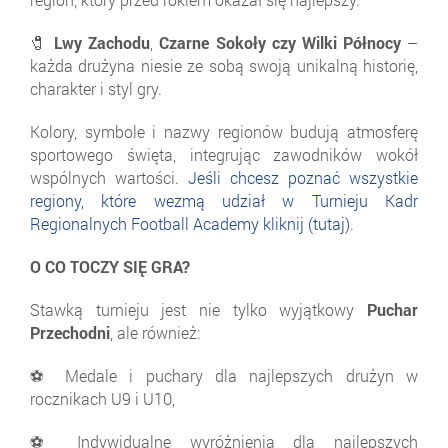
🧷 Lwy Zachodu
,
Czarne Sokoły czy
Wilki Północy
–
każda drużyna niesie ze sobą swoją unikalną historię,
charakter i styl gry.
Kolory, symbole i nazwy regionów budują atmosferę
sportowego święta, integrując zawodników wokół
wspólnych wartości.
Jeśli chcesz poznać wszystkie
regiony, które wezmą udział w Turnieju Kadr
Regionalnych Football Academy kliknij (tutaj)
.
O CO TOCZY SIĘ GRA?
Stawką turnieju jest nie tylko wyjątkowy
Puchar
Przechodni
, ale również:
⚽ Medale i puchary dla najlepszych drużyn w
rocznikach U9 i U10,
⚽ Indywidualne wyróżnienia dla najlepszych