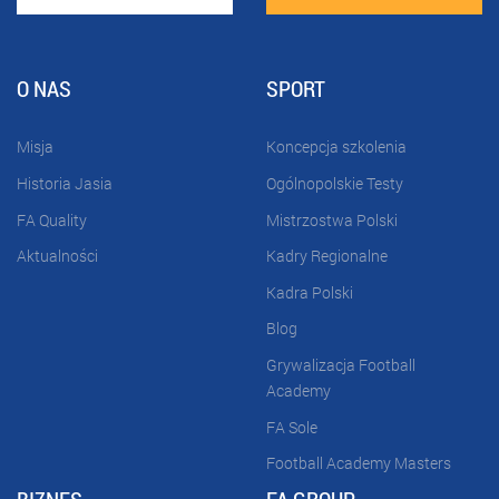
O NAS
SPORT
Misja
Koncepcja szkolenia
Historia Jasia
Ogólnopolskie Testy
FA Quality
Mistrzostwa Polski
Aktualności
Kadry Regionalne
Kadra Polski
Blog
Grywalizacja Football
Academy
FA Sole
Football Academy Masters
BIZNES
FA GROUP