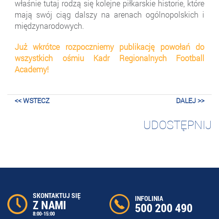
właśnie tutaj rodzą się kolejne piłkarskie historie, które
mają swój ciąg dalszy na arenach ogólnopolskich i
międzynarodowych.
Już wkrótce rozpoczniemy publikację powołań do
wszystkich ośmiu Kadr Regionalnych Football
Academy!
<< WSTECZ
DALEJ >>
UDOSTĘPNIJ
SKONTAKTUJ SIĘ
INFOLINIA
Z NAMI
500 200 490
8:00-15:00