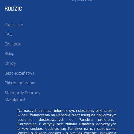
RODZIC
Zapisz się
FAQ
Edukacja
Sklep
Obozy
Bezpieczeństwo
Pliki do pobrania
Standardy Ochrony
Małoletnich
Na naszych stronach internetowych stosujemy pliki cookies
w celu świadczenia na Państwa rzecz usług na najwyższym
FAQ
RODO FA
Regulamin
Kontakt
poziomie, dostosowanych do Państwa preferencji.
Korzystając z witryny bez zmiany ustawień dotyczących
plików cookies, godzicie się Państwo na ich stosowanie.
Deklaracja dostępności
Więcej o plikach cookies i o tym jak zmienić ustawienia