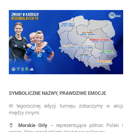
SYMBOLICZNE NAZWY, PRAWDZIWE EMOCJE
W tegorocznej edycji turnieju zobaczymy w akcji
między innymi:
🧷 Morskie Orły
– reprezentujące północ Polski i
region, który przed rokiem okazał się najlepszy.