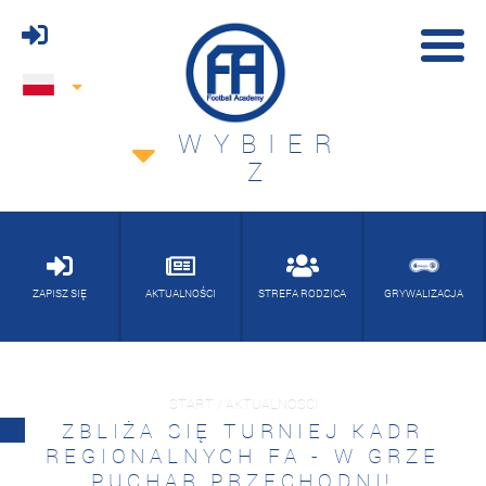
WYBIER
Z
ZAPISZ SIĘ
AKTUALNOŚCI
STREFA RODZICA
GRYWALIZACJA
START / AKTUALNOŚCI
ZBLIŻA SIĘ TURNIEJ KADR
REGIONALNYCH FA - W GRZE
PUCHAR PRZECHODNI!